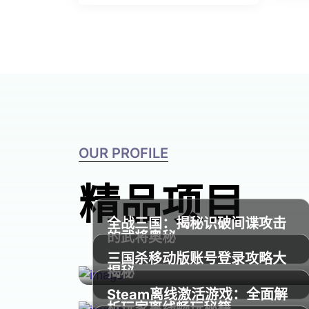
OUR PROFILE
精品项目
全战三国：揭秘识破间谍攻击
的武将奥秘
三国杀移动版账号登录攻略大
揭秘
Steam离线激活游戏：全面解
析玩家离线畅玩秘籍