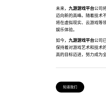
未来，
九游游戏平台
公司
迈向新的高峰。随着技术
将在虚拟现实、云游戏等
娱乐体验。
如今，
九游游戏平台
公司
保持着对游戏艺术和技术
高的目标迈进，努力成为
知道我们