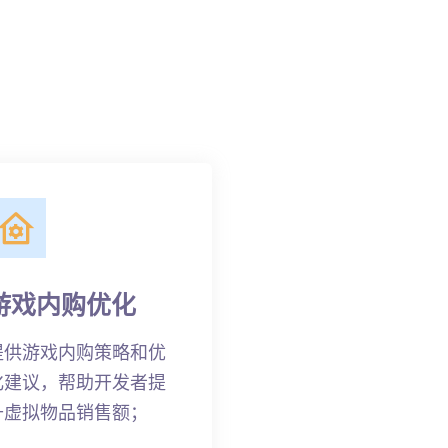
游戏内购优化
提供游戏内购策略和优
化建议，帮助开发者提
升虚拟物品销售额；