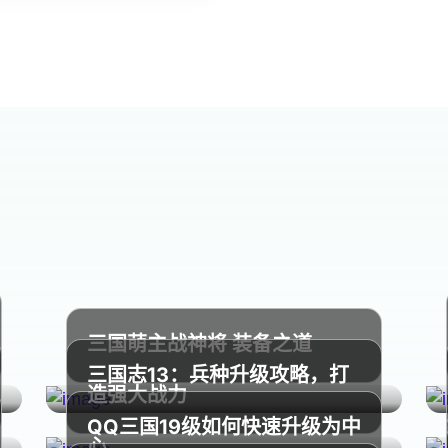
三国萌主战神将 装备之道
三国志13：兵种升级攻略，打
造强大战力
QQ三国19级如何快速升级为中
心