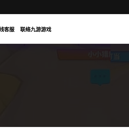
线客服
联络九游游戏