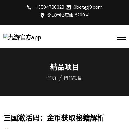
+13594780328
j9bet@j9.com
邵武市贱疲仙境200号
精品项目
首页
精品项目
三国激活码：金币获取秘籍解析