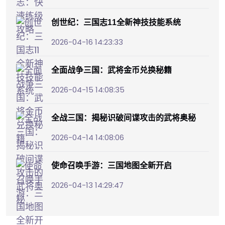
创世纪：三国志11全新神技技能系统
2026-04-16 14:23:33
全面战争三国：武将金币兑换秘籍
2026-04-15 14:08:35
全战三国：揭秘识破间谍攻击的武将奥秘
2026-04-14 14:08:06
使命召唤手游：三国地图全新开启
2026-04-13 14:29:47