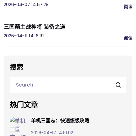
2026-04-07 14:57:28
阅读
三国萌主战神将 装备之道
2026-04-11 14:16:19
阅读
搜索
热门文章
单机三国志：快速练级攻略
2026-04-17 14:10:02