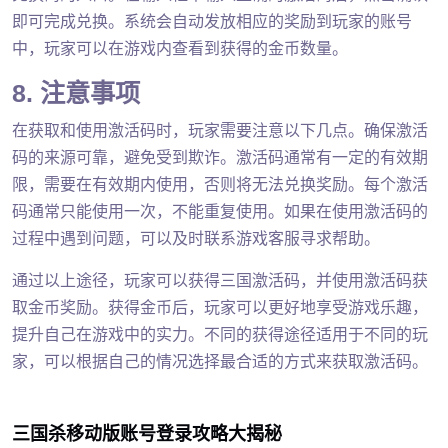
即可完成兑换。系统会自动发放相应的奖励到玩家的账号
中，玩家可以在游戏内查看到获得的金币数量。
8. 注意事项
在获取和使用激活码时，玩家需要注意以下几点。确保激活
码的来源可靠，避免受到欺诈。激活码通常有一定的有效期
限，需要在有效期内使用，否则将无法兑换奖励。每个激活
码通常只能使用一次，不能重复使用。如果在使用激活码的
过程中遇到问题，可以及时联系游戏客服寻求帮助。
通过以上途径，玩家可以获得三国激活码，并使用激活码获
取金币奖励。获得金币后，玩家可以更好地享受游戏乐趣，
提升自己在游戏中的实力。不同的获得途径适用于不同的玩
家，可以根据自己的情况选择最合适的方式来获取激活码。
三国杀移动版账号登录攻略大揭秘