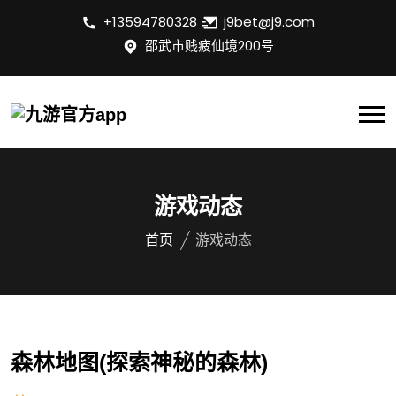
+13594780328
j9bet@j9.com
邵武市贱疲仙境200号
游戏动态
首页
游戏动态
森林地图(探索神秘的森林)